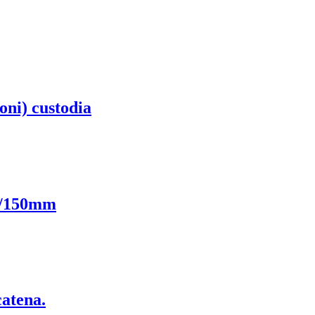
oni) custodia
0/150mm
catena.