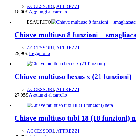
ACCESSORI
,
ATTREZZI
18,00
€
Aggiungi al carrello
ESAURITO
Chiave multiuso 8 funzioni + smagliac
ACCESSORI
,
ATTREZZI
29,90
€
Leggi tutto
Chiave multiuso hexus x (21 funzioni)
ACCESSORI
,
ATTREZZI
27,95
€
Aggiungi al carrello
Chiave multiuso tubi 18 (18 funzioni) 
ACCESSORI
,
ATTREZZI