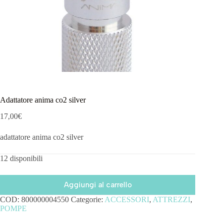
Adattatore anima co2 silver
17,00
€
adattatore anima co2 silver
12 disponibili
Aggiungi al carrello
COD:
800000004550
Categorie:
ACCESSORI
,
ATTREZZI
,
POMPE