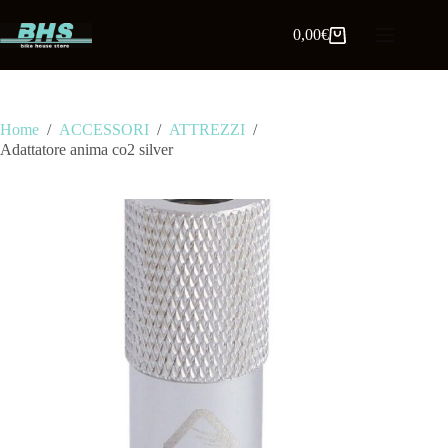
0,00
€
Home
/
ACCESSORI
/
ATTREZZI
/
Adattatore anima co2 silver