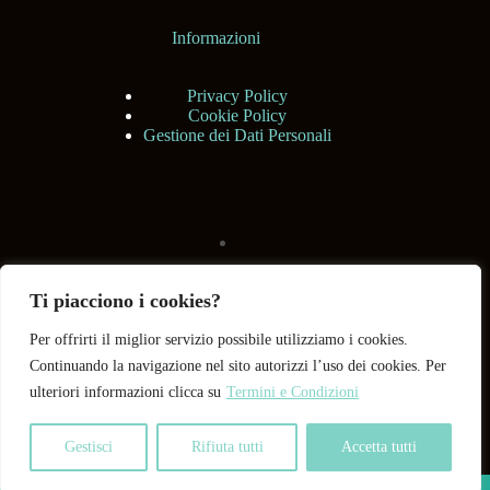
Informazioni
Privacy Policy
Cookie Policy
Gestione dei Dati Personali
Ti piacciono i cookies?
Per offrirti il miglior servizio possibile utilizziamo i cookies.
Continuando la navigazione nel sito autorizzi l’uso dei cookies. Per
ulteriori informazioni clicca su
Termini e Condizioni
Gestisci
Rifiuta tutti
Accetta tutti
Copyright © 2026 BHShop