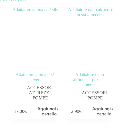
Categorie prodotto
ATTREZZI
BORSE - ZAINI - PORTAPACCHI
FANALI
GPS - CARDIO
Adattatore anima co2
Adattatore nano
KIT TUBELESS
silver
airbooster presta –
america
ACCESSORI
,
POMPE
ATTREZZI
,
ACCESSORI
,
POMPE
POMPE
PULIZIA E MANUTENZIONE
Aggiungi al
Aggiungi al
17,00
€
12,90
€
carrello
carrello
Tag prodotto