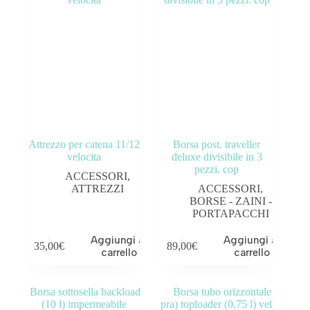
Attrezzo per catena 11/12
Borsa post. traveller
velocita
deluxe divisibile in 3
pezzi. cop
ACCESSORI
,
ATTREZZI
ACCESSORI
,
BORSE - ZAINI -
PORTAPACCHI
Aggiungi al
Aggiungi al
35,00
€
89,00
€
carrello
carrello