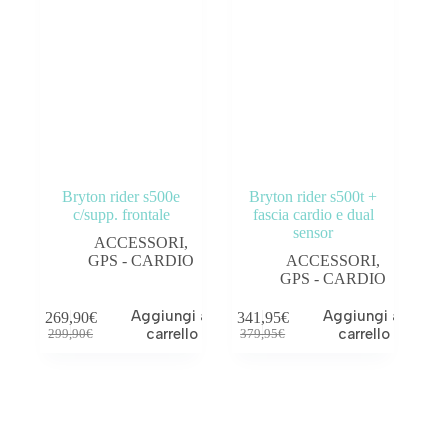
Bryton rider s500e
Bryton rider s500t +
c/supp. frontale
fascia cardio e dual
sensor
ACCESSORI
,
GPS - CARDIO
ACCESSORI
,
GPS - CARDIO
Aggiungi al
Aggiungi al
269,90
€
341,95
€
carrello
carrello
299,90
€
379,95
€