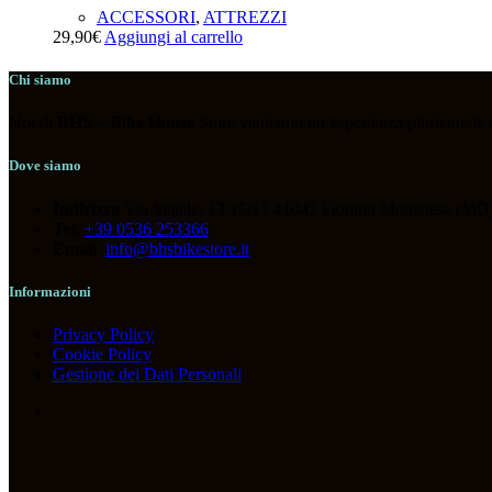
ACCESSORI
,
ATTREZZI
29,90
€
Aggiungi al carrello
Chi siamo
Noi di
BHS
–
Bike House
Store vantiamo un’esperienza pluriennale nel
Dove siamo
Indirizzo
Via Statale, 13/15/17 41042 Fiorano Modenese (MO)
Tel
:
+39 0536 253366
Email
:
info@bhsbikestore.it
Informazioni
Privacy Policy
Cookie Policy
Gestione dei Dati Personali