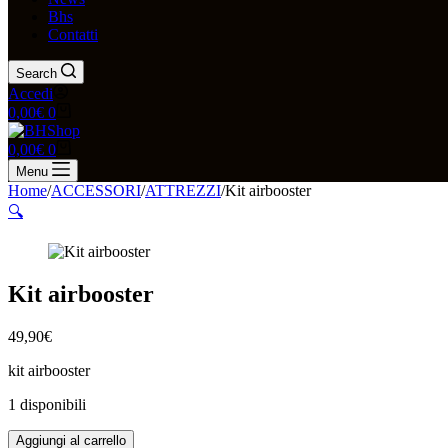
Bhs
Contatti
Search
Accedi
Carrello
0,00
€
0
Carrello
0,00
€
0
Menu
Home
/
ACCESSORI
/
ATTREZZI
/
Kit airbooster
🔍
Kit airbooster
49,90
€
kit airbooster
1 disponibili
Kit
Aggiungi al carrello