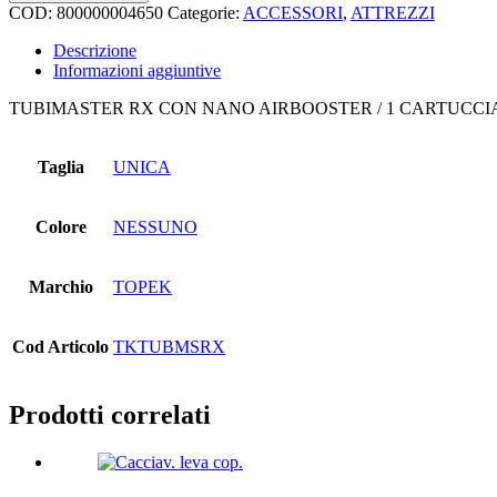
airbooster
COD:
800000004650
Categorie:
ACCESSORI
,
ATTREZZI
quantità
Descrizione
Informazioni aggiuntive
TUBIMASTER RX CON NANO AIRBOOSTER / 1 CARTUCCIA
Taglia
UNICA
Colore
NESSUNO
Marchio
TOPEK
Cod Articolo
TKTUBMSRX
Prodotti correlati