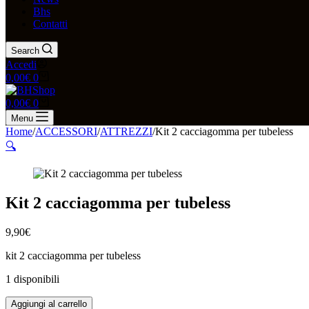
Bhs
Contatti
Search
Accedi
Carrello
0,00
€
0
Carrello
0,00
€
0
Menu
Home
/
ACCESSORI
/
ATTREZZI
/
Kit 2 cacciagomma per tubeless
🔍
Kit 2 cacciagomma per tubeless
9,90
€
kit 2 cacciagomma per tubeless
1 disponibili
Kit
Aggiungi al carrello