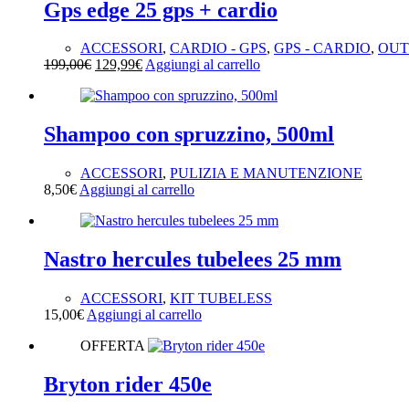
Gps edge 25 gps + cardio
ACCESSORI
,
CARDIO - GPS
,
GPS - CARDIO
,
OUT
Il
Il
199,00
€
129,99
€
Aggiungi al carrello
prezzo
prezzo
originale
attuale
era:
è:
199,00€.
129,99€.
Shampoo con spruzzino, 500ml
ACCESSORI
,
PULIZIA E MANUTENZIONE
8,50
€
Aggiungi al carrello
Nastro hercules tubelees 25 mm
ACCESSORI
,
KIT TUBELESS
15,00
€
Aggiungi al carrello
OFFERTA
Bryton rider 450e