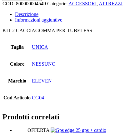
2
COD:
800000004549
Categorie:
ACCESSORI
,
ATTREZZI
cacciagomma
per
Descrizione
tubeless
Informazioni aggiuntive
quantità
KIT 2 CACCIAGOMMA PER TUBELESS
Taglia
UNICA
Colore
NESSUNO
Marchio
ELEVEN
Cod Articolo
CG04
Prodotti correlati
OFFERTA