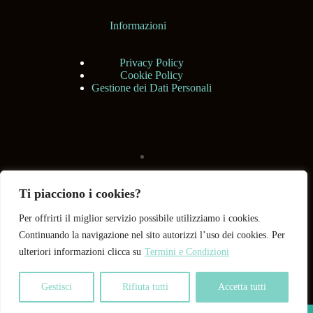
Informazioni
Privacy Policy
Cookie Policy
Gestione dei Dati Personali
Ti piacciono i cookies?
Per offrirti il miglior servizio possibile utilizziamo i cookies.
Continuando la navigazione nel sito autorizzi l’uso dei cookies. Per
ulteriori informazioni clicca su
Termini e Condizioni
Gestisci
Rifiuta tutti
Accetta tutti
Copyright © 2026 BHShop