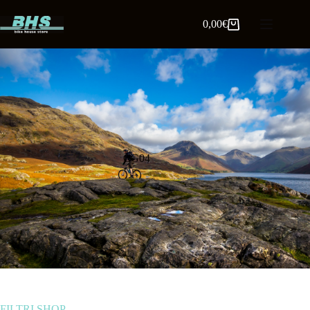
0,00
€
CG04
FILTRI SHOP