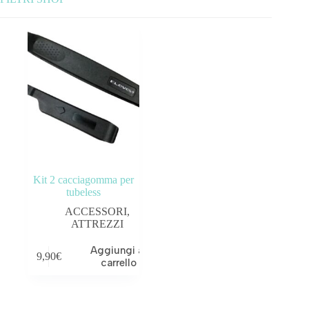
Categorie prodotto
ABBIGLIAMENTO
ACCESSORI
BICICLETTE
COMPONENTI
Kit 2 cacciagomma per
OUTLET
tubeless
ACCESSORI
,
ATTREZZI
Aggiungi al
9,90
€
Tag prodotto
carrello