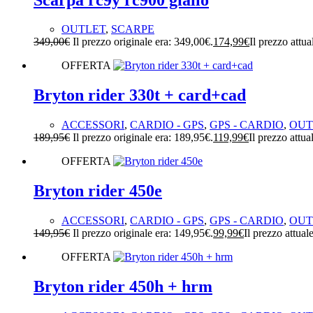
OUTLET
,
SCARPE
349,00
€
Il prezzo originale era: 349,00€.
174,99
€
Il prezzo attua
OFFERTA
Bryton rider 330t + card+cad
ACCESSORI
,
CARDIO - GPS
,
GPS - CARDIO
,
OUT
189,95
€
Il prezzo originale era: 189,95€.
119,99
€
Il prezzo attua
OFFERTA
Bryton rider 450e
ACCESSORI
,
CARDIO - GPS
,
GPS - CARDIO
,
OUT
149,95
€
Il prezzo originale era: 149,95€.
99,99
€
Il prezzo attual
OFFERTA
Bryton rider 450h + hrm