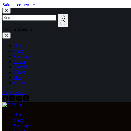
Salta al contenuto
Nessun risultato
Home
Shop
Catalogo
Usato
Marchi
News
Bhs
Contatti
Explore Shop
Home
Shop
Catalogo
Usato