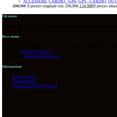
ACCESSORI
,
CARDIO - GPS
,
GPS - CARDIO
,
OUT
208,90
€
Il prezzo originale era: 208,90€.
134,99
€
Il prezzo attua
Chi siamo
Noi di
BHS
–
Bike House
Store vantiamo un’esperienza pluriennale nel
Dove siamo
Indirizzo
Via Statale, 13/15/17 41042 Fiorano Modenese (MO)
Tel
:
+39 0536 253366
Email
:
info@bhsbikestore.it
Informazioni
Privacy Policy
Cookie Policy
Gestione dei Dati Personali