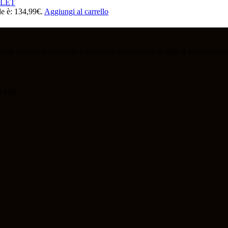
LET
le è: 134,99€.
Aggiungi al carrello
la vendita di biciclette e accessori per ciclismo in tutto il territorio m
 italy