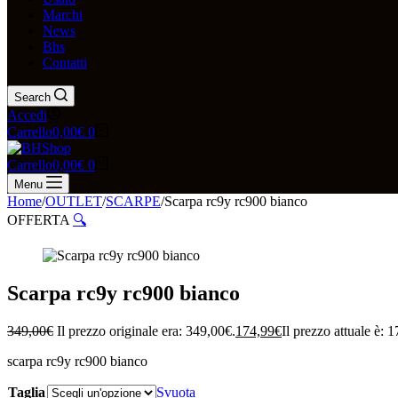
Marchi
News
Bhs
Contatti
Search
Accedi
Carrello
0,00
€
0
Carrello
0,00
€
0
Menu
Home
/
OUTLET
/
SCARPE
/
Scarpa rc9y rc900 bianco
OFFERTA
🔍
Scarpa rc9y rc900 bianco
349,00
€
Il prezzo originale era: 349,00€.
174,99
€
Il prezzo attuale è: 
scarpa rc9y rc900 bianco
Taglia
Svuota