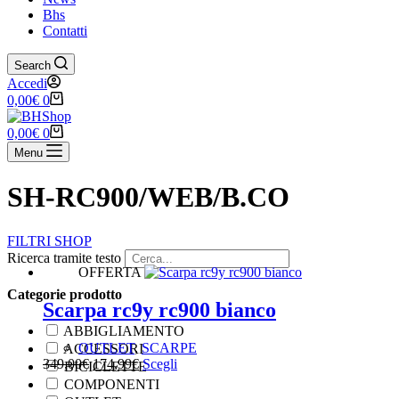
Bhs
Contatti
Search
Accedi
0,00
€
0
0,00
€
0
Menu
SH-RC900/WEB/B.CO
FILTRI SHOP
Ricerca tramite testo
OFFERTA
Categorie prodotto
Scarpa rc9y rc900 bianco
ABBIGLIAMENTO
OUTLET
,
SCARPE
ACCESSORI
349,00
€
174,99
€
Scegli
BICICLETTE
COMPONENTI