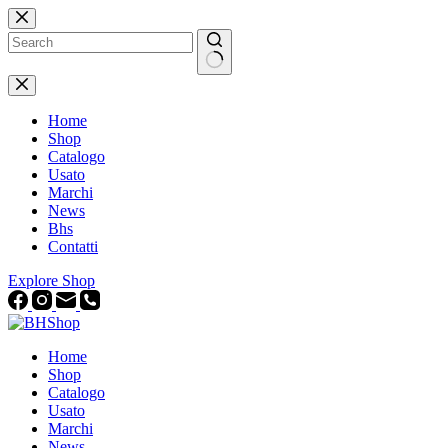
Home
Shop
Catalogo
Usato
Marchi
News
Bhs
Contatti
Explore Shop
Home
Shop
Catalogo
Usato
Marchi
News