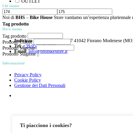
OUTLET
Chi siamo
Noi di
BHS
–
Bike House
Store vantiamo un’esperienza pluriennale nel
Tag prodotto
Dove siamo
Tag prodotto
Indirizzo
Via Statale, 13/15/17 41042 Fiorano Modenese (MO)
Prodotto Colore
Tel
:
+39 0536 253366
Prodotto Marchio
Email
:
info@bhsbikestore.it
Prodotto Stagione
Informazioni
Privacy Policy
Cookie Policy
Gestione dei Dati Personali
Ti piacciono i cookies?