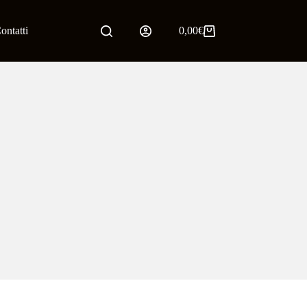
ontatti
0,00
€
Carrello