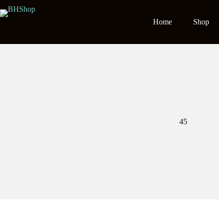
Salta
al
contenuto
Home
Shop
45