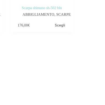
Scarpa shimano sh-502 blu
E
ABBIGLIAMENTO
,
SCARPE
Questo
176,00
€
Scegli
prodotto
ha
più
varianti.
Le
opzioni
possono
essere
scelte
nella
pagina
del
prodotto