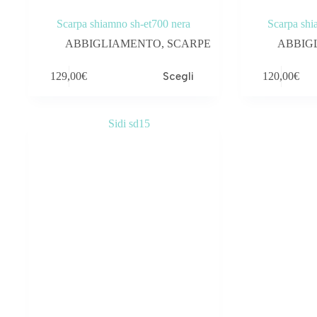
Scarpa shiamno sh-et700 nera
Scarpa shi
ABBIGLIAMENTO
,
SCARPE
ABBIG
Questo
Questo
129,00
€
Scegli
120,00
€
prodotto
prodotto
ha
ha
più
più
varianti.
varianti.
Le
Le
opzioni
opzioni
possono
possono
essere
essere
scelte
scelte
nella
nella
pagina
pagina
del
del
prodotto
prodotto