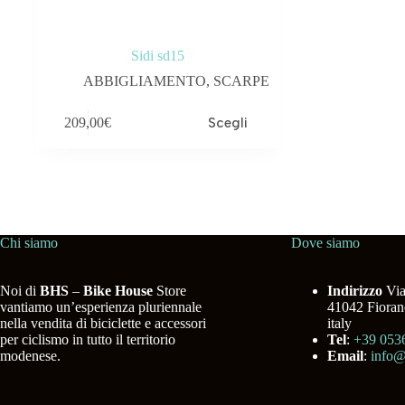
Sidi sd15
ABBIGLIAMENTO
,
SCARPE
Questo
209,00
€
Scegli
prodotto
ha
più
varianti.
Le
opzioni
possono
essere
Chi siamo
Dove siamo
scelte
nella
pagina
Noi di
BHS
–
Bike House
Store
Indirizzo
Via
del
vantiamo un’esperienza pluriennale
41042 Fiora
prodotto
nella vendita di biciclette e accessori
italy
per ciclismo in tutto il territorio
Tel
:
+39 053
modenese.
Email
:
info@