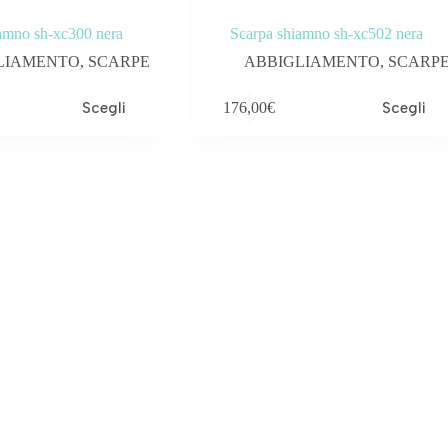
amno sh-xc300 nera
Scarpa shiamno sh-xc502 nera
LIAMENTO
,
SCARPE
ABBIGLIAMENTO
,
SCARP
Questo
Scegli
176,00
€
Scegli
prodotto
ha
più
varianti.
Le
opzioni
possono
essere
scelte
nella
pagina
del
prodotto