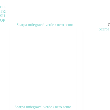
FIL
TRI
SH
OP
Categorie prodotto
Senza categoria
(1)
ABBIGLIAMENTO
(119)
ACCESSORI
(118)
BICICLETTE
(36)
COMPONENTI
(266)
OUTLET
(13)
Scarpa mtb/gravel verde / nero scuro