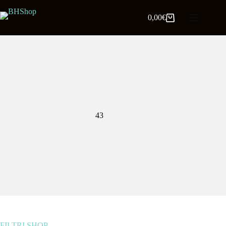
0,00
€
43
FILTRI SHOP