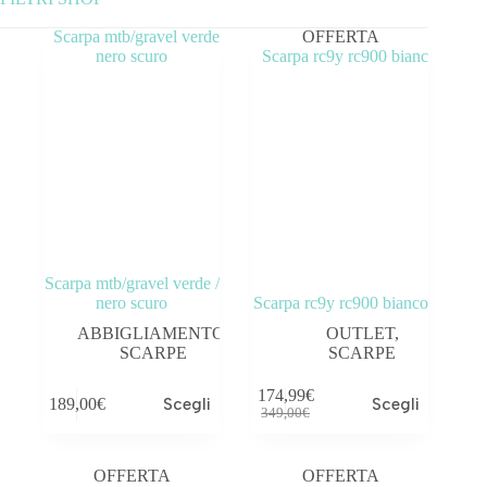
OFFERTA
Categorie prodotto
ABBIGLIAMENTO
ACCESSORI
BICICLETTE
COMPONENTI
Scarpa mtb/gravel verde /
OUTLET
nero scuro
Scarpa rc9y rc900 bianco
ABBIGLIAMENTO
,
OUTLET
,
SCARPE
SCARPE
174,99
€
189,00
€
Scegli
Scegli
Tag prodotto
349,00
€
OFFERTA
OFFERTA