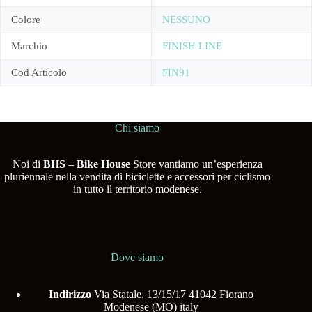
Colore
NESSUNO
Marchio
FINISH LINE
Cod Articolo
FIN91
Chi siamo
Noi di
BHS
–
Bike House
Store vantiamo un’esperienza
pluriennale nella vendita di biciclette e accessori per ciclismo
in tutto il territorio modenese.
Dove siamo
Indirizzo
Via Statale, 13/15/17 41042 Fiorano
Modenese (MO) italy