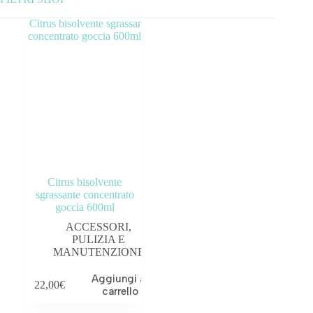
Categorie prodotto
ABBIGLIAMENTO
ACCESSORI
BICICLETTE
COMPONENTI
Citrus bisolvente
OUTLET
sgrassante concentrato
goccia 600ml
Tag prodotto
ACCESSORI
,
PULIZIA E
MANUTENZIONE
Aggiungi al
22,00
€
carrello