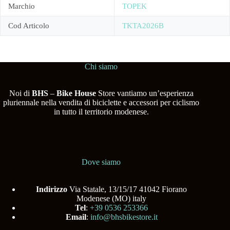
Marchio
TOPEK
Cod Articolo
TKTA2026B
Chi siamo
Noi di
BHS
–
Bike House
Store vantiamo un’esperienza
pluriennale nella vendita di biciclette e accessori per ciclismo
in tutto il territorio modenese.
Dove siamo
Indirizzo
Via Statale, 13/15/17 41042 Fiorano
Modenese (MO) italy
Tel
:
+39 0536 253366
Email
:
info@bhsbikestore.it