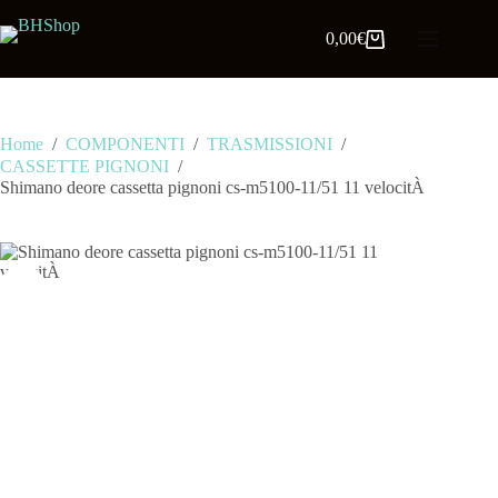
0,00
€
Home
/
COMPONENTI
/
TRASMISSIONI
/
CASSETTE PIGNONI
/
Shimano deore cassetta pignoni cs-m5100-11/51 11 velocitÀ