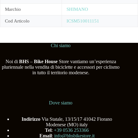
Marchio
SHIMANO
Cod Articolo
ICSM510011151
Chi siamo
Noi di
BHS
–
Bike House
Store vantiamo un’esperienza
pluriennale nella vendita di biciclette e accessori per ciclismo
in tutto il territorio modenese.
Dove siamo
Indirizzo
Via Statale, 13/15/17 41042 Fiorano
Modenese (MO) italy
Tel
:
+39 0536 253366
Email
:
info@bhsbikestore.it