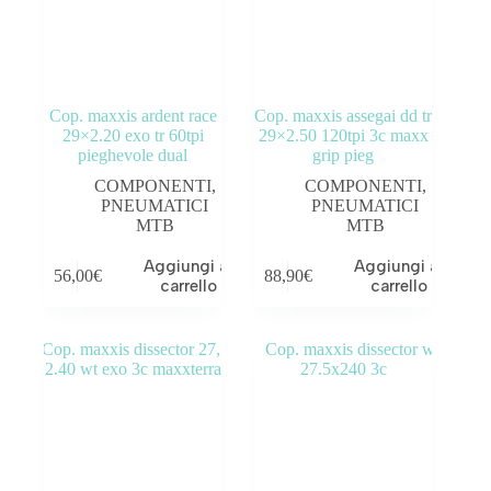
Cop. maxxis ardent race
Cop. maxxis assegai dd tr
29×2.20 exo tr 60tpi
29×2.50 120tpi 3c maxx
pieghevole dual
grip pieg
COMPONENTI
,
COMPONENTI
,
PNEUMATICI
PNEUMATICI
MTB
MTB
Aggiungi al
Aggiungi al
56,00
€
88,90
€
carrello
carrello