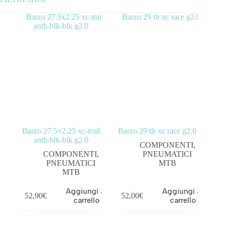
Tag prodotto
Barzo 27.5×2.25 xc-trail
Barzo 29 tlr xc race g2.0
anth-blk-blk g2.0
COMPONENTI
,
COMPONENTI
,
PNEUMATICI
PNEUMATICI
MTB
MTB
Aggiungi al
Aggiungi al
52,90
€
52,00
€
carrello
carrello