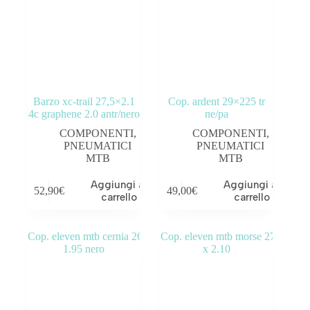
Barzo xc-trail 27,5×2.1
Cop. ardent 29×225 tr
4c graphene 2.0 antr/nero
ne/pa
COMPONENTI
,
COMPONENTI
,
PNEUMATICI
PNEUMATICI
MTB
MTB
Aggiungi al
Aggiungi al
52,90
€
49,00
€
carrello
carrello