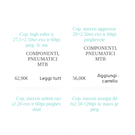
Cop. maxxis aggressor
Cop. high roller ii
29×2.50wt exo tr 60tpi
27,5×2.50wt exo tr 60tpi
pieghevole
pieg. 3c ma
COMPONENTI
,
COMPONENTI
,
PNEUMATICI
PNEUMATICI
MTB
MTB
Aggiungi al
62,90
€
Leggi tutto
56,00
€
carrello