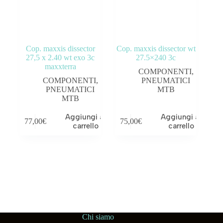
Cop. maxxis dissector
Cop. maxxis dissector wt
27,5 x 2.40 wt exo 3c
27.5×240 3c
maxxterra
COMPONENTI
,
COMPONENTI
,
PNEUMATICI
PNEUMATICI
MTB
MTB
Aggiungi al
Aggiungi al
77,00
€
75,00
€
carrello
carrello
Chi siamo