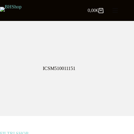
0,00
€
ICSM510011151
FILTRI SHOP