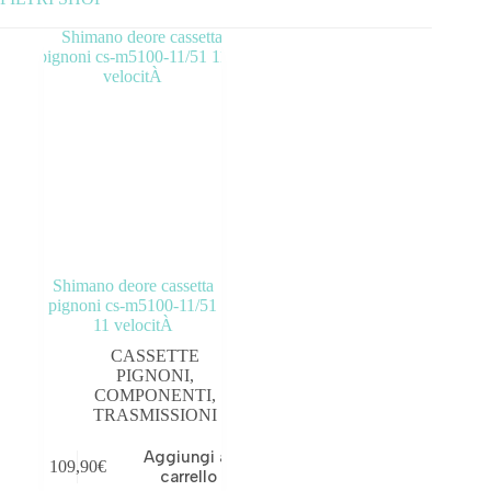
Categorie prodotto
ABBIGLIAMENTO
ACCESSORI
BICICLETTE
COMPONENTI
Shimano deore cassetta
OUTLET
pignoni cs-m5100-11/51
11 velocitÀ
CASSETTE
PIGNONI
,
COMPONENTI
,
Tag prodotto
TRASMISSIONI
Aggiungi al
109,90
€
carrello