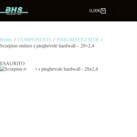
0,00
€
Home
/
COMPONENTI
/
PNEUMATICI MTB
/
Scorpion enduro s pieghevole hardwall – 29×2,4
ESAURITO