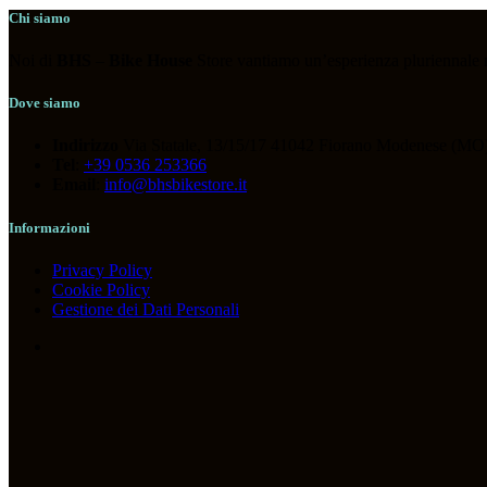
ABBIGLIAMENTO
(119)
Chi siamo
ACCESSORI
(118)
Noi di
BHS
–
Bike House
Store vantiamo un’esperienza pluriennale nel
BICICLETTE
(36)
COMPONENTI
(266)
Dove siamo
OUTLET
(13)
Indirizzo
Via Statale, 13/15/17 41042 Fiorano Modenese (MO)
Tel
:
+39 0536 253366
Email
:
info@bhsbikestore.it
Informazioni
Tag prodotto
Privacy Policy
Cookie Policy
Gestione dei Dati Personali