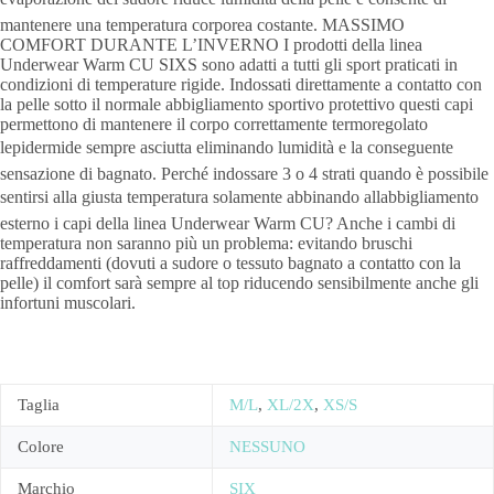
mantenere una temperatura corporea costante. MASSIMO
COMFORT DURANTE L’INVERNO I prodotti della linea
Underwear Warm CU SIXS sono adatti a tutti gli sport praticati in
condizioni di temperature rigide. Indossati direttamente a contatto con
la pelle sotto il normale abbigliamento sportivo protettivo questi capi
permettono di mantenere il corpo correttamente termoregolato
lepidermide sempre asciutta eliminando lumidità e la conseguente
sensazione di bagnato. Perché indossare 3 o 4 strati quando è possibile
sentirsi alla giusta temperatura solamente abbinando allabbigliamento
esterno i capi della linea Underwear Warm CU? Anche i cambi di
temperatura non saranno più un problema: evitando bruschi
raffreddamenti (dovuti a sudore o tessuto bagnato a contatto con la
pelle) il comfort sarà sempre al top riducendo sensibilmente anche gli
infortuni muscolari.
Taglia
M/L
,
XL/2X
,
XS/S
Colore
NESSUNO
Marchio
SIX