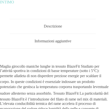
INTIMO
Descrizione
Informazioni aggiuntive
Maglia girocollo maniche lunghe in tessuto BlazeFit Studiato per
l’attività sportiva in condizioni di basse temperature (sotto i 5°C):
permette allatleta di non disperdere preziose energie per scaldare il
corpo. In queste condizioni è essenziale indossare un prodotto
potenziato che gestisca la temperatura corporea trasportando leventuale
sudore allesterno senza assorbirlo. Tessuto BlazeFit La particolarità del
tessuto BlazeFit è l’introduzione del filato di rame nel mix di materiali.
L’elevata conducibilità termica del rame accelera il processo di
evaporazione del sudore riduce lumidità della pelle e consente di