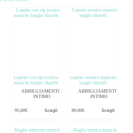
Categorie prodotto
ABBIGLIAMENTO
ACCESSORI
BICICLETTE
COMPONENTI
Lupetto con zip termico
Lupetto termico maniche
OUTLET
maniche lunghe blazefit
lunghe blazefit
ABBIGLIAMENTO
,
ABBIGLIAMENTO
,
INTIMO
INTIMO
95,00
€
Scegli
89,00
€
Scegli
Tag prodotto