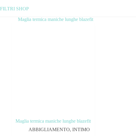
FILTRI SHOP
Categorie prodotto
ABBIGLIAMENTO
ACCESSORI
BICICLETTE
COMPONENTI
OUTLET
Tag prodotto
Maglia termica maniche lunghe blazefit
ABBIGLIAMENTO
,
INTIMO