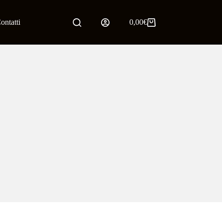
ontatti
0,00
€