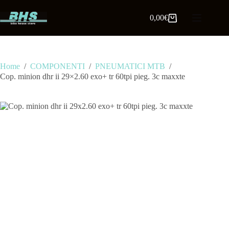
0,00
€
Home
/
COMPONENTI
/
PNEUMATICI MTB
/
Cop. minion dhr ii 29×2.60 exo+ tr 60tpi pieg. 3c maxxte