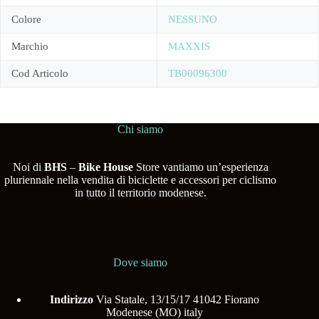
Colore
NESSUNO
Marchio
MAXXIS
Cod Articolo
TB00096300
Chi siamo
Noi di
BHS
–
Bike House
Store vantiamo un’esperienza
pluriennale nella vendita di biciclette e accessori per ciclismo
in tutto il territorio modenese.
Dove siamo
Indirizzo
Via Statale, 13/15/17 41042 Fiorano
Modenese (MO) italy