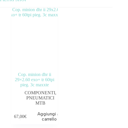
Categorie prodotto
ABBIGLIAMENTO
ACCESSORI
BICICLETTE
COMPONENTI
Cop. minion dhr ii
OUTLET
29×2.60 exo+ tr 60tpi
pieg. 3c maxxte
Tag prodotto
COMPONENTI
,
PNEUMATICI
MTB
Aggiungi al
67,00
€
carrello