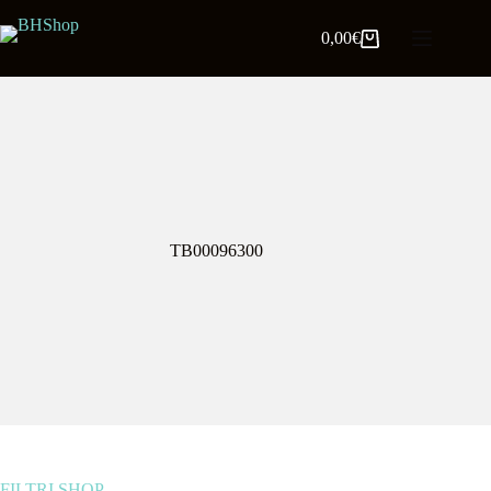
0,00
€
TB00096300
FILTRI SHOP