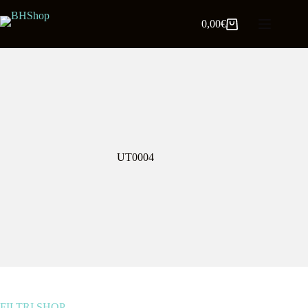
0,00
€
UT0004
FILTRI SHOP