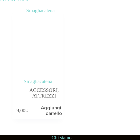
Categorie prodotto
ABBIGLIAMENTO
ACCESSORI
BICICLETTE
COMPONENTI
Smagliacatena
OUTLET
ACCESSORI
,
ATTREZZI
Tag prodotto
Aggiungi al
9,00
€
carrello
Chi siamo