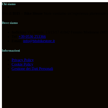
ABBIGLIAMENTO
(119)
Chi siamo
ACCESSORI
(118)
Noi di
BHS
–
Bike House
Store vantiamo un’esperienza pluriennale nel
BICICLETTE
(36)
COMPONENTI
(266)
Dove siamo
OUTLET
(13)
Indirizzo
Via Statale, 13/15/17 41042 Fiorano Modenese (MO)
Tel
:
+39 0536 253366
Email
:
info@bhsbikestore.it
Tag prodotto
Informazioni
Privacy Policy
Cookie Policy
Gestione dei Dati Personali