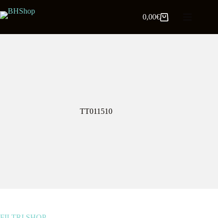
0,00
€
TT011510
FILTRI SHOP