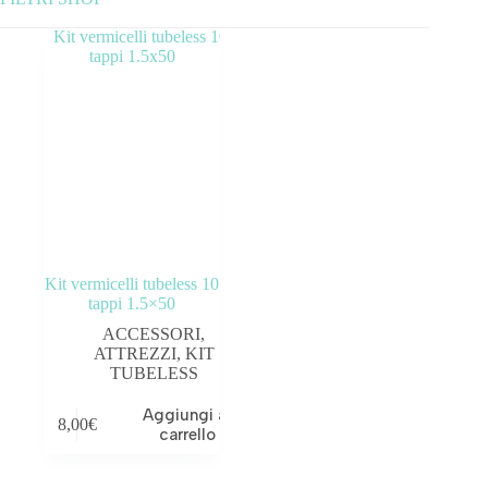
Categorie prodotto
ABBIGLIAMENTO
ACCESSORI
BICICLETTE
COMPONENTI
Kit vermicelli tubeless 10
OUTLET
tappi 1.5×50
ACCESSORI
,
Tag prodotto
ATTREZZI
,
KIT
TUBELESS
Aggiungi al
8,00
€
carrello