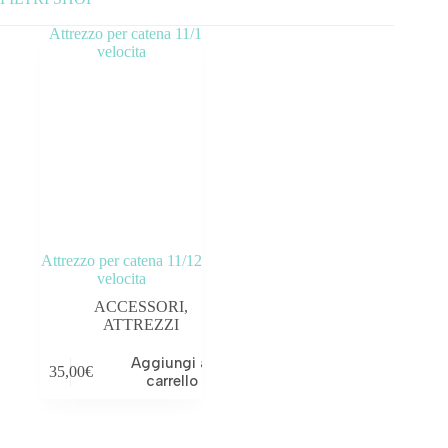
Categorie prodotto
ABBIGLIAMENTO
ACCESSORI
BICICLETTE
COMPONENTI
Attrezzo per catena 11/12
OUTLET
velocita
ACCESSORI
,
Tag prodotto
ATTREZZI
Aggiungi al
35,00
€
carrello