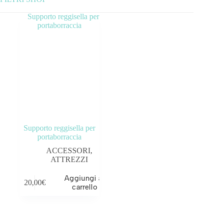
Categorie prodotto
ABBIGLIAMENTO
ACCESSORI
BICICLETTE
COMPONENTI
Supporto reggisella per
OUTLET
portaborraccia
ACCESSORI
,
Tag prodotto
ATTREZZI
Aggiungi al
20,00
€
carrello