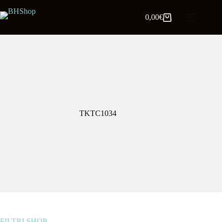
0,00
€
TKTC1034
FILTRI SHOP