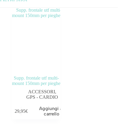
Categorie prodotto
ABBIGLIAMENTO
ACCESSORI
BICICLETTE
COMPONENTI
Supp. frontale utf multi-
OUTLET
mount 150mm per pieghe
ACCESSORI
,
GPS - CARDIO
Aggiungi al
29,95
€
Tag prodotto
carrello