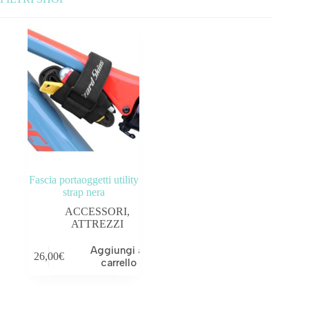
Categorie prodotto
ABBIGLIAMENTO
ACCESSORI
BICICLETTE
COMPONENTI
Fascia portaoggetti utility
OUTLET
strap nera
ACCESSORI
,
Tag prodotto
ATTREZZI
Aggiungi al
26,00
€
carrello