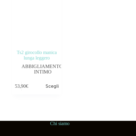
Ts2 girocollo manica
lunga leggero
ABBIGLIAMENTO
,
INTIMO
53,90
€
Scegli
Chi siamo