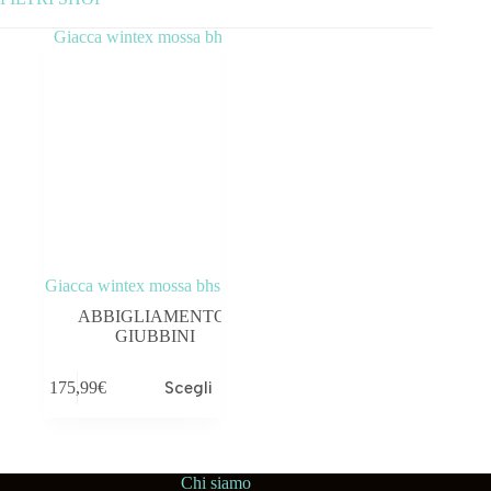
Tag prodotto
Giacca wintex mossa bhs
ABBIGLIAMENTO
,
GIUBBINI
175,99
€
Scegli
Chi siamo