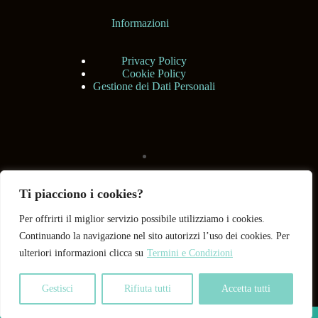
Informazioni
Privacy Policy
Cookie Policy
Gestione dei Dati Personali
Ti piacciono i cookies?
Per offrirti il miglior servizio possibile utilizziamo i cookies.
Continuando la navigazione nel sito autorizzi l’uso dei cookies. Per
ulteriori informazioni clicca su
Termini e Condizioni
Gestisci
Rifiuta tutti
Accetta tutti
Copyright © 2026 BHShop