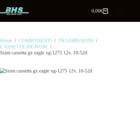
0,00
€
Home
/
COMPONENTI
/
TRASMISSIONI
/
CASSETTE PIGNONI
/
Sram cassetta gx eagle xg-1275 12v. 10-52d