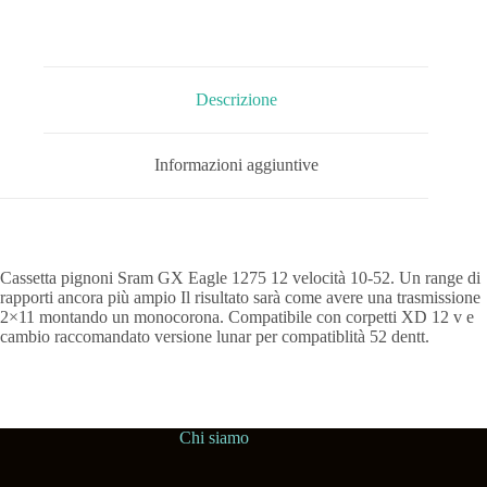
Descrizione
Informazioni aggiuntive
Cassetta pignoni Sram GX Eagle 1275 12 velocità 10-52. Un range di
rapporti ancora più ampio Il risultato sarà come avere una trasmissione
2×11 montando un monocorona. Compatibile con corpetti XD 12 v e
cambio raccomandato versione lunar per compatiblità 52 dentt.
Chi siamo