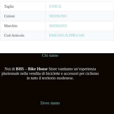
Taglia
UNICA
Colore
NESSUNO
Marchio
SHIMANO
Cod Articolo
EM61001JLFPRA100
Chi siamo
Noi di
BHS
–
Bike House
Store vantiamo un’esperienza
pluriennale nella vendita di biciclette e accessori per ciclismo
in tutto il territorio modenese.
Dove siamo