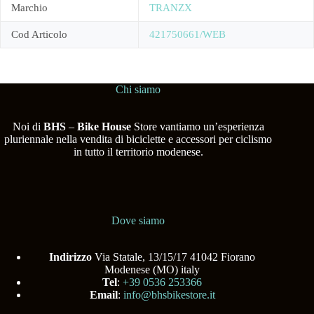
Marchio
TRANZX
Cod Articolo
421750661/WEB
Chi siamo
Noi di
BHS
–
Bike House
Store vantiamo un’esperienza
pluriennale nella vendita di biciclette e accessori per ciclismo
in tutto il territorio modenese.
Dove siamo
Indirizzo
Via Statale, 13/15/17 41042 Fiorano
Modenese (MO) italy
Tel
:
+39 0536 253366
Email
:
info@bhsbikestore.it