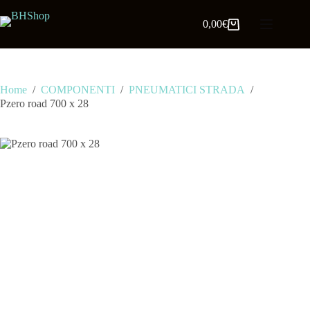
0,00
€
Home
/
COMPONENTI
/
PNEUMATICI STRADA
/
Pzero road 700 x 28