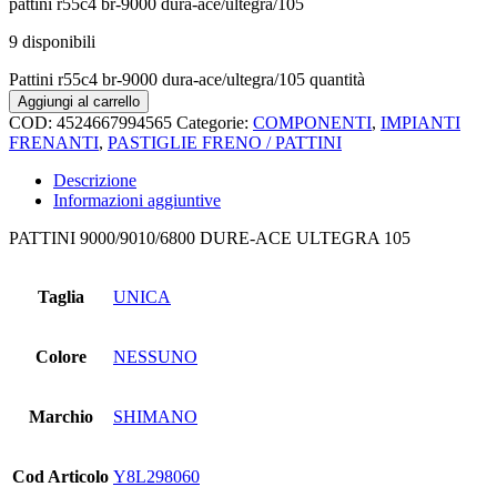
pattini r55c4 br-9000 dura-ace/ultegra/105
9 disponibili
Pattini r55c4 br-9000 dura-ace/ultegra/105 quantità
Aggiungi al carrello
COD:
4524667994565
Categorie:
COMPONENTI
,
IMPIANTI
FRENANTI
,
PASTIGLIE FRENO / PATTINI
Descrizione
Informazioni aggiuntive
PATTINI 9000/9010/6800 DURE-ACE ULTEGRA 105
Taglia
UNICA
Colore
NESSUNO
Marchio
SHIMANO
Cod Articolo
Y8L298060