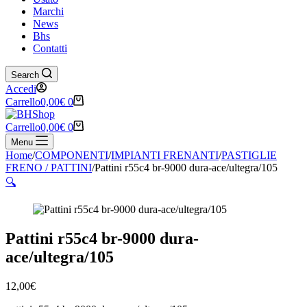
Marchi
News
Bhs
Contatti
Search
Accedi
Carrello
0,00
€
0
Carrello
0,00
€
0
Menu
Home
/
COMPONENTI
/
IMPIANTI FRENANTI
/
PASTIGLIE
FRENO / PATTINI
/
Pattini r55c4 br-9000 dura-ace/ultegra/105
🔍
Pattini r55c4 br-9000 dura-
ace/ultegra/105
12,00
€