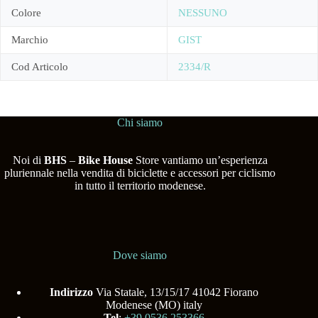
Colore
NESSUNO
Marchio
GIST
Cod Articolo
2334/R
Chi siamo
Noi di
BHS
–
Bike House
Store vantiamo un’esperienza
pluriennale nella vendita di biciclette e accessori per ciclismo
in tutto il territorio modenese.
Dove siamo
Indirizzo
Via Statale, 13/15/17 41042 Fiorano
Modenese (MO) italy
Tel
:
+39 0536 253366