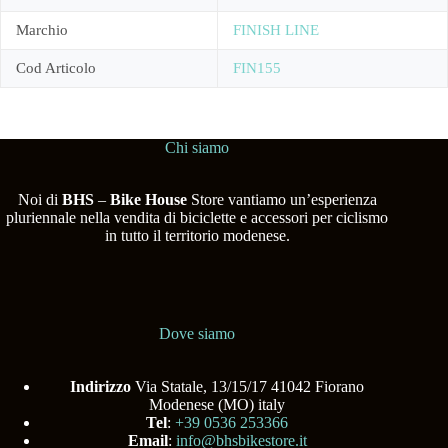
Marchio
FINISH LINE
Cod Articolo
FIN155
Chi siamo
Noi di
BHS
–
Bike House
Store vantiamo un’esperienza
pluriennale nella vendita di biciclette e accessori per ciclismo
in tutto il territorio modenese.
Dove siamo
Indirizzo
Via Statale, 13/15/17 41042 Fiorano
Modenese (MO) italy
Tel
:
+39 0536 253366
Email
:
info@bhsbikestore.it