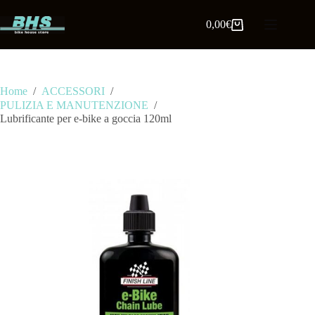
0,00
€
Home
/
ACCESSORI
/
PULIZIA E MANUTENZIONE
/
Lubrificante per e-bike a goccia 120ml