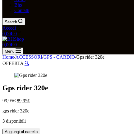
Bhs
Contatti
Search
Accedi
Carrello
0,00
€
0
Carrello
0,00
€
0
Menu
Home
/
ACCESSORI
/
GPS - CARDIO
/
Gps rider 320e
OFFERTA
🔍
Gps rider 320e
Il
Il
99,95
€
89,95
€
prezzo
prezzo
gps rider 320e
originale
attuale
era:
è:
3 disponibili
99,95€.
89,95€.
Gps
Aggiungi al carrello