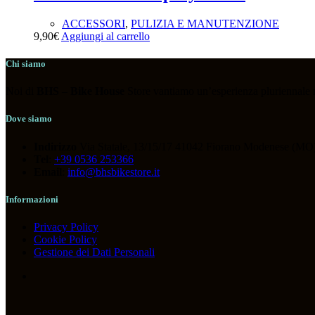
ACCESSORI
,
PULIZIA E MANUTENZIONE
9,90
€
Aggiungi al carrello
Chi siamo
Noi di
BHS
–
Bike House
Store vantiamo un’esperienza pluriennale nel
Dove siamo
Indirizzo
Via Statale, 13/15/17 41042 Fiorano Modenese (MO)
Tel
:
+39 0536 253366
Email
:
info@bhsbikestore.it
Informazioni
Privacy Policy
Cookie Policy
Gestione dei Dati Personali