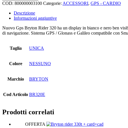
rider
COD:
800000003100
Categorie:
ACCESSORI
,
GPS - CARDIO
320e
quantità
Descrizione
Informazioni aggiuntive
Nuovo Gps Bryton Rider 320 ha un display in bianco e nero ben visibile 
di navigazione. Sistema GPS / Glonass e Galileo compatibile con Smart 
Taglia
UNICA
Colore
NESSUNO
Marchio
BRYTON
Cod Articolo
BR320E
Prodotti correlati
OFFERTA