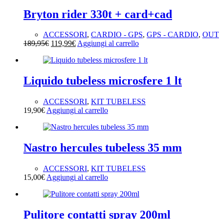
Bryton rider 330t + card+cad
ACCESSORI
,
CARDIO - GPS
,
GPS - CARDIO
,
OUT
Il
Il
189,95
€
119,99
€
Aggiungi al carrello
prezzo
prezzo
originale
attuale
era:
è:
189,95€.
119,99€.
Liquido tubeless microsfere 1 lt
ACCESSORI
,
KIT TUBELESS
19,90
€
Aggiungi al carrello
Nastro hercules tubeless 35 mm
ACCESSORI
,
KIT TUBELESS
15,00
€
Aggiungi al carrello
Pulitore contatti spray 200ml