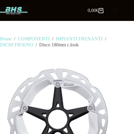
0,00
€
Home
/
COMPONENTI
/
IMPIANTI FRENANTI
/
DICHI FR5ENO
/
Disco 180mm c.look