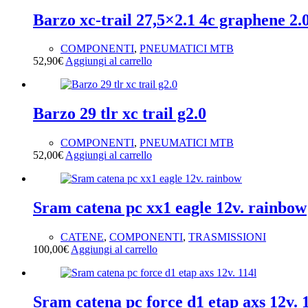
Barzo xc-trail 27,5×2.1 4c graphene 2.
COMPONENTI
,
PNEUMATICI MTB
52,90
€
Aggiungi al carrello
Barzo 29 tlr xc trail g2.0
COMPONENTI
,
PNEUMATICI MTB
52,00
€
Aggiungi al carrello
Sram catena pc xx1 eagle 12v. rainbow
CATENE
,
COMPONENTI
,
TRASMISSIONI
100,00
€
Aggiungi al carrello
Sram catena pc force d1 etap axs 12v. 