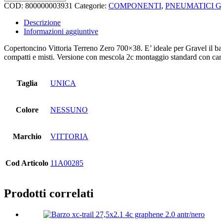
vittoria
COD:
800000003931
Categorie:
COMPONENTI
,
PNEUMATICI G
terreno
zero
Descrizione
700
Informazioni aggiuntive
x
40
Copertoncino Vittoria Terreno Zero 700×38. E’ ideale per Gravel il battis
quantità
compatti e misti. Versione con mescola 2c montaggio standard con cam
Taglia
UNICA
Colore
NESSUNO
Marchio
VITTORIA
Cod Articolo
11A00285
Prodotti correlati