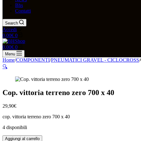
Bhs
Contatti
Search
Accedi
Carrello
0,00
€
0
Carrello
0,00
€
0
Menu
Home
/
COMPONENTI
/
PNEUMATICI GRAVEL - CICLOCROSS
/
🔍
Cop. vittoria terreno zero 700 x 40
29,90
€
cop. vittoria terreno zero 700 x 40
4 disponibili
Cop.
Aggiungi al carrello