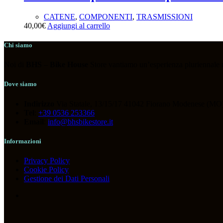
CATENE
,
COMPONENTI
,
TRASMISSIONI
40,00
€
Aggiungi al carrello
Chi siamo
Noi di
BHS
–
Bike House
Store vantiamo un’esperienza pluriennale nel
Dove siamo
Indirizzo
Via Statale, 13/15/17 41042 Fiorano Modenese (MO)
Tel
:
+39 0536 253366
Email
:
info@bhsbikestore.it
Informazioni
Privacy Policy
Cookie Policy
Gestione dei Dati Personali