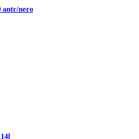
0 antr/nero
114l