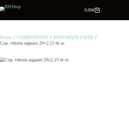
0,00
€
Home
/
COMPONENTI
/
PNEUMATICI MTB
/
Cop. vittoria saguaro 29×2.25 tlr xc