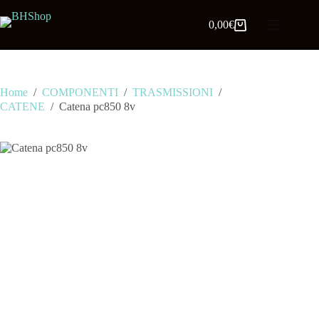
0,00
€
Home
/
COMPONENTI
/
TRASMISSIONI
/
CATENE
/
Catena pc850 8v