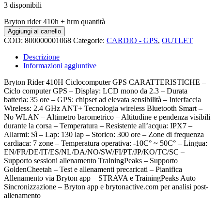
3 disponibili
Bryton rider 410h + hrm quantità
Aggiungi al carrello
COD:
800000001068
Categorie:
CARDIO - GPS
,
OUTLET
Descrizione
Informazioni aggiuntive
Bryton Rider 410H Ciclocomputer GPS CARATTERISTICHE –
Ciclo computer GPS – Display: LCD mono da 2.3 – Durata
batteria: 35 ore – GPS: chipset ad elevata sensibilità – Interfaccia
Wireless: 2.4 GHz ANT+ Tecnologia wireless Bluetooth Smart –
No WLAN – Altimetro barometrico – Altitudine e pendenza visibili
durante la corsa – Temperatura – Resistente all’acqua: IPX7 –
Allarmi: Sì – Lap: 130 lap – Storico: 300 ore – Zone di frequenza
cardiaca: 7 zone – Temperatura operativa: -10C° ~ 50C° – Lingua:
EN/FR/DE/IT/ES/NL/DA/NO/SW/FI/PT/JP/KO/TC/SC –
Supporto sessioni allenamento TrainingPeaks – Supporto
GoldenCheetah – Test e allenamenti precaricati – Pianifica
Allenamento via Bryton app – STRAVA e TrainingPeaks Auto
Sincronizzazione – Bryton app e brytonactive.com per analisi post-
allenamento