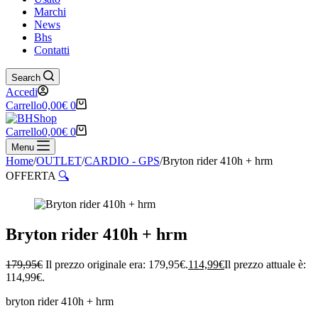
Marchi
News
Bhs
Contatti
Search
Accedi
Carrello
0,00
€
0
Carrello
0,00
€
0
Menu
Home
/
OUTLET
/
CARDIO - GPS
/
Bryton rider 410h + hrm
OFFERTA
🔍
Bryton rider 410h + hrm
179,95
€
Il prezzo originale era: 179,95€.
114,99
€
Il prezzo attuale è:
114,99€.
bryton rider 410h + hrm