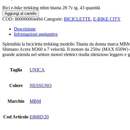
Bici e-bike trekking mbm titania 28 7v tg. 43 quantità
Aggiungi al carrello
COD:
800000004494
Categorie:
BICICLETTE
,
E-BIKE CITY
Descrizione
Informazioni aggiuntive
Splendida la bicicletta trekking modello Titania da donna marca MBM ele
Shimano Acera M360 a 7 velocità. Il motore da 250w (MAX 650W) con 
grande azienda nel settore motori elettrici risulta silenzioso leggero e g
Taglia
UNICA
Colore
NESSUNO
Marchio
MBM
Cod Articolo
E808D/20