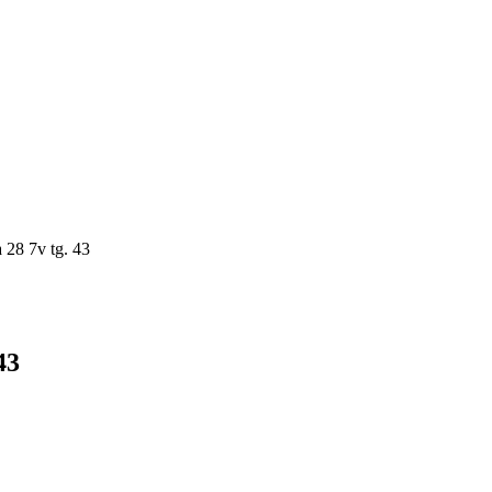
a 28 7v tg. 43
43