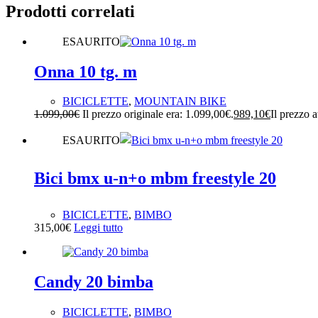
Prodotti correlati
ESAURITO
Onna 10 tg. m
BICICLETTE
,
MOUNTAIN BIKE
1.099,00
€
Il prezzo originale era: 1.099,00€.
989,10
€
Il prezzo a
ESAURITO
Bici bmx u-n+o mbm freestyle 20
BICICLETTE
,
BIMBO
315,00
€
Leggi tutto
Candy 20 bimba
BICICLETTE
,
BIMBO