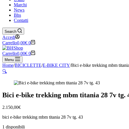
Marchi
News
Bhs
Contatti
Search
Accedi
Carrello
0,00
€
0
Carrello
0,00
€
0
Menu
Home
/
BICICLETTE
/
E-BIKE CITY
/
Bici e-bike trekking mbm titani
🔍
Bici e-bike trekking mbm titania 28 7v tg. 
2.150,00
€
bici e-bike trekking mbm titania 28 7v tg. 43
1 disponibili