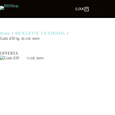
0,00
€
Home
/
BICICLETTE
/
E-STRADA
/
Gain d30 tg. m col. nero
OFFERTA