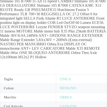
Shimano 105 R7000 11-32t 11-Speed CAMBIO Shimano 105 R7000
GS DERAGLIATORE Shimano 105 R7000 CATENA KMC X11
RUOTE Ready GR PNEUMATICO Hutchinson Fusion 5
Performance TLR 700×30 REGGISELLA OC 27.2 Offset 0 for
integrated light SELLA Fizik Aliante R5 LUCE ANTERIORE Front
position light on display holder COB Led On/Off 60 Lumen ECE50.
LUCE POSTERIORE Lezyne FENDER STVZO seatpost mounting
11 lumens MOTORE Mahle motor hub X35 Plus 25kmh BATTERIA
Mahle 36V/6.9A 248Wh ANT+ OPZIONE RANGE EXTENDER
Mahle Range Extender 5.8Ax36V = 208Wh (Extra external)
NASTRO PER MANUBRIO Orbea Eva DISPLAY OC
monochrome ANT+ LEV CARICATORE Mahle X35 REMOTE
Mahle iWoc ONE BLOQUEO ANTERIORE Orbea Thru Axle
12x100mm M12x2 P1 Hollow
Taglia
UNICA
Colore
NESSUNO
Marchio
ORBEA
Cod Articolo
GAIN-D30