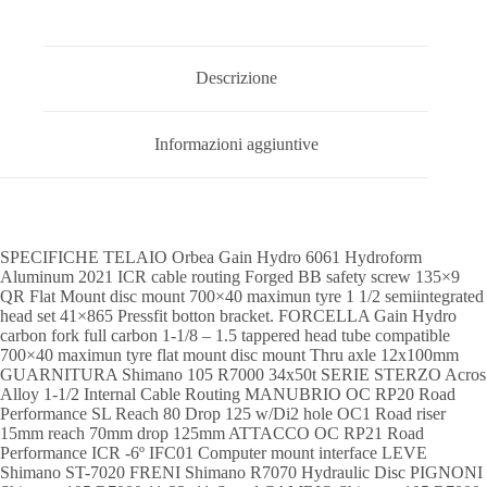
Descrizione
Informazioni aggiuntive
SPECIFICHE TELAIO Orbea Gain Hydro 6061 Hydroform
Aluminum 2021 ICR cable routing Forged BB safety screw 135×9
QR Flat Mount disc mount 700×40 maximun tyre 1 1/2 semiintegrated
head set 41×865 Pressfit botton bracket. FORCELLA Gain Hydro
carbon fork full carbon 1-1/8 – 1.5 tappered head tube compatible
700×40 maximun tyre flat mount disc mount Thru axle 12x100mm
GUARNITURA Shimano 105 R7000 34x50t SERIE STERZO Acros
Alloy 1-1/2 Internal Cable Routing MANUBRIO OC RP20 Road
Performance SL Reach 80 Drop 125 w/Di2 hole OC1 Road riser
15mm reach 70mm drop 125mm ATTACCO OC RP21 Road
Performance ICR -6º IFC01 Computer mount interface LEVE
Shimano ST-7020 FRENI Shimano R7070 Hydraulic Disc PIGNONI