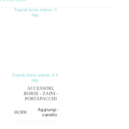
Categorie prodotto
ABBIGLIAMENTO
ACCESSORI
BICICLETTE
COMPONENTI
Topeak borsa sottose. 6 lt
OUTLET
imp
ACCESSORI
,
BORSE - ZAINI -
PORTAPACCHI
Tag prodotto
Aggiungi al
69,90
€
carrello